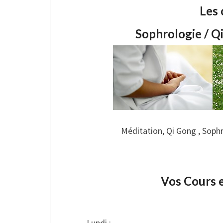
Les 
Sophrologie / Q
Méditation, Qi Gong , Soph
.
Vos Cours e
…
Lundi :