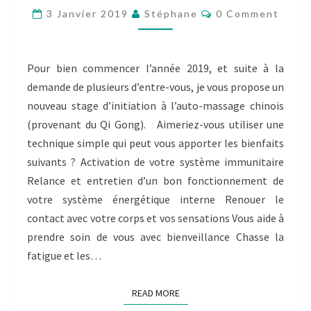
CHINOIS
Comments
3 Janvier 2019
Stéphane
0 Comment
DU
2
FÉVRIER
2019
Pour bien commencer l’année 2019, et suite à la
APRÈS-
demande de plusieurs d’entre-vous, je vous propose un
MIDI
nouveau stage d’initiation à l’auto-massage chinois
(provenant du Qi Gong). Aimeriez-vous utiliser une
technique simple qui peut vous apporter les bienfaits
suivants ? Activation de votre système immunitaire
Relance et entretien d’un bon fonctionnement de
votre système énergétique interne Renouer le
contact avec votre corps et vos sensations Vous aide à
prendre soin de vous avec bienveillance Chasse la
fatigue et les…
READ MORE
READ MORE