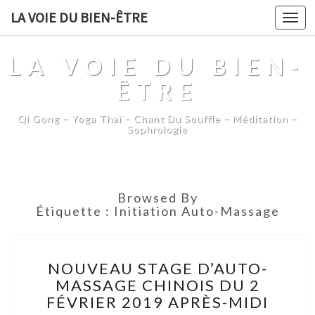
LA VOIE DU BIEN-ÊTRE
Togg
navi
LA VOIE DU BIEN-
ÊTRE
Qi Gong – Yoga Thaï – Chant Du Souffle – Méditation –
Sophrologie
Browsed By
Étiquette :
Initiation Auto-Massage
NOUVEAU
NOUVEAU STAGE D’AUTO-
STAGE
MASSAGE CHINOIS DU 2
D’AUTO-
FÉVRIER 2019 APRÈS-MIDI
MASSAGE