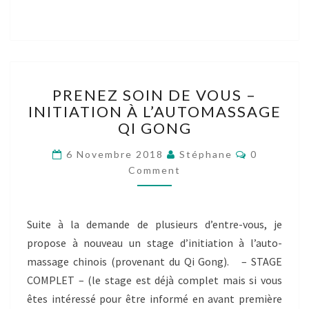
PRENEZ
PRENEZ SOIN DE VOUS –
SOIN
INITIATION À L’AUTOMASSAGE
DE
QI GONG
VOUS
–
Comments
6 Novembre 2018
Stéphane
0
INITIATION
Comment
À
L’AUTOMASSAGE
QI
GONG
Suite à la demande de plusieurs d’entre-vous, je
propose à nouveau un stage d’initiation à l’auto-
massage chinois (provenant du Qi Gong). – STAGE
COMPLET – (le stage est déjà complet mais si vous
êtes intéressé pour être informé en avant première