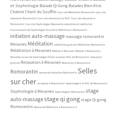
et Sophrologie
Balade Qi Gong
Balades Bien être
Chabris
Chant du Souffle
Cours de Méditation Romorantin
cours de
relaxation Romorantin
Cours de relaxation à la MJC
Cours de relaxation à
Romorantin
Cours de Sophrologie
Découverte relaxation et méditation
Entrainement de Sophrologie
Faire de la Méditation à Romorantin
initiation auto-massage
massage romorantin
Méditation
Meusnes
méditation gratuite
Méditation Romorantin
Méditation à Meusnes
Méditer à Meusnes
Méditer à Romorantin
Nouvelle saison de Sophrologie
Portes ouvertes MJC de Romorantin
relaxation
Relaxation à Meusnes
gratuite
Relaxation à Romorantin
Selles
Romorantin
seance de relaxation Romorantin
sur cher
se relaxer à Romorantin
Sophrologie à la MJC de Romorantin
stage
Sophrologie à Meusnes
Sophrologie à Romorantin
stage qi gong
auto-massage
stage Qi gong
Romorantin
Séance de Méditation à Romorantin
â