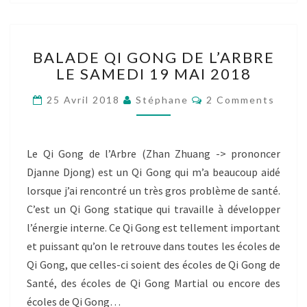
BALADE
BALADE QI GONG DE L’ARBRE
QI
LE SAMEDI 19 MAI 2018
GONG
DE
Comments
25 Avril 2018
Stéphane
2 Comments
L’ARBRE
LE
SAMEDI
19
Le Qi Gong de l’Arbre (Zhan Zhuang -> prononcer
MAI
Djanne Djong) est un Qi Gong qui m’a beaucoup aidé
2018
lorsque j’ai rencontré un très gros problème de santé.
C’est un Qi Gong statique qui travaille à développer
l’énergie interne. Ce Qi Gong est tellement important
et puissant qu’on le retrouve dans toutes les écoles de
Qi Gong, que celles-ci soient des écoles de Qi Gong de
Santé, des écoles de Qi Gong Martial ou encore des
écoles de Qi Gong…