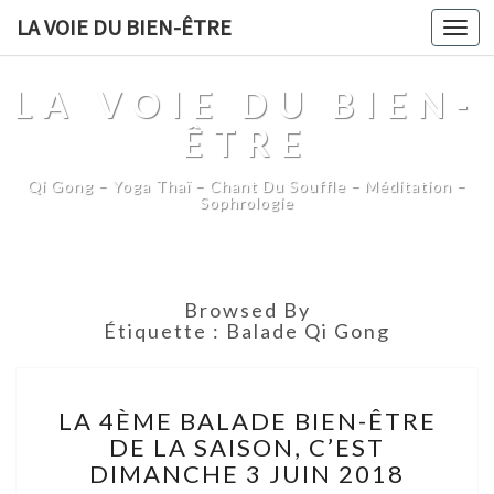
LA VOIE DU BIEN-ÊTRE
Togg
navi
LA VOIE DU BIEN-
ÊTRE
Qi Gong – Yoga Thaï – Chant Du Souffle – Méditation –
Sophrologie
Browsed By
Étiquette :
Balade Qi Gong
LA
LA 4ÈME BALADE BIEN-ÊTRE
4ÈME
DE LA SAISON, C’EST
BALADE
DIMANCHE 3 JUIN 2018
BIEN-