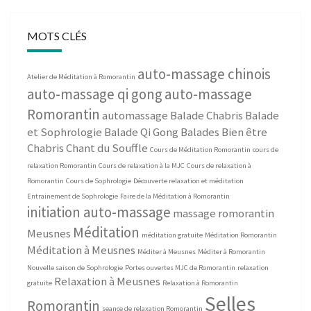
MOTS CLÉS
auto-massage chinois
Atelier de Méditation à Romorantin
auto-massage qi gong
auto-massage
Romorantin
automassage
Balade Chabris
Balade
et Sophrologie
Balade Qi Gong
Balades Bien être
Chabris
Chant du Souffle
Cours de Méditation Romorantin
cours de
relaxation Romorantin
Cours de relaxation à la MJC
Cours de relaxation à
Romorantin
Cours de Sophrologie
Découverte relaxation et méditation
Entrainement de Sophrologie
Faire de la Méditation à Romorantin
initiation auto-massage
massage romorantin
Méditation
Meusnes
méditation gratuite
Méditation Romorantin
Méditation à Meusnes
Méditer à Meusnes
Méditer à Romorantin
Nouvelle saison de Sophrologie
Portes ouvertes MJC de Romorantin
relaxation
Relaxation à Meusnes
gratuite
Relaxation à Romorantin
Selles
Romorantin
seance de relaxation Romorantin