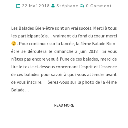
ÊTRE
Comments
22 Mai 2018
Stéphane
0 Comment
DE
LA
SAISON,
C’EST
Les Balades Bien-être sont un vrai succès. Merci à tous
DIMANCHE
les participant(e)s… vraiment du fond du coeur merci
3
. Pour continuer sur la lancée, la 4ème Balade Bien-
JUIN
2018
être se déroulera le dimanche 3 juin 2018. Si vous
n’êtes pas encore venu à l’une de ces balades, merci de
lire le texte ci-dessous concernant l’esprit et l’essence
de ces balades pour savoir à quoi vous attendre avant
de vous inscrire. Serez-vous sur la photo de la 4ème
Balade…
READ MORE
READ MORE