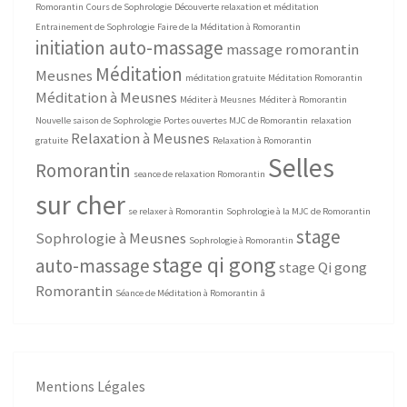
Romorantin
Cours de Sophrologie
Découverte relaxation et méditation
Entrainement de Sophrologie
Faire de la Méditation à Romorantin
initiation auto-massage
massage romorantin
Méditation
Meusnes
méditation gratuite
Méditation Romorantin
Méditation à Meusnes
Méditer à Meusnes
Méditer à Romorantin
Nouvelle saison de Sophrologie
Portes ouvertes MJC de Romorantin
relaxation
Relaxation à Meusnes
gratuite
Relaxation à Romorantin
Selles
Romorantin
seance de relaxation Romorantin
sur cher
se relaxer à Romorantin
Sophrologie à la MJC de Romorantin
stage
Sophrologie à Meusnes
Sophrologie à Romorantin
stage qi gong
auto-massage
stage Qi gong
Romorantin
Séance de Méditation à Romorantin
â
Mentions Légales