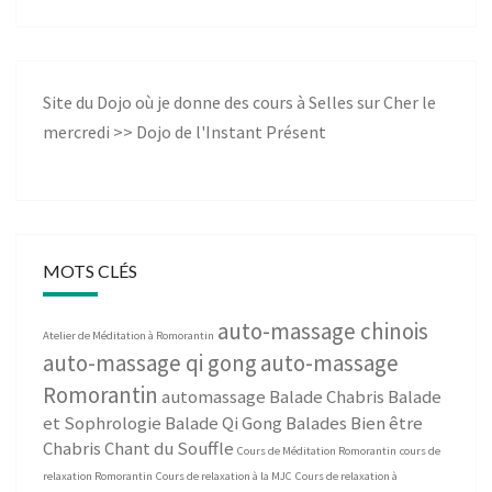
Site du Dojo où je donne des cours à Selles sur Cher le
mercredi >>
Dojo de l'Instant Présent
MOTS CLÉS
auto-massage chinois
Atelier de Méditation à Romorantin
auto-massage qi gong
auto-massage
Romorantin
automassage
Balade Chabris
Balade
et Sophrologie
Balade Qi Gong
Balades Bien être
Chabris
Chant du Souffle
Cours de Méditation Romorantin
cours de
relaxation Romorantin
Cours de relaxation à la MJC
Cours de relaxation à