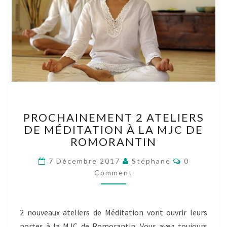
PROCHAINEMENT
PROCHAINEMENT 2 ATELIERS
2
DE MÉDITATION À LA MJC DE
ATELIERS
ROMORANTIN
DE
MÉDITATION
Comments
7 Décembre 2017
Stéphane
0
À
Comment
LA
MJC
DE
ROMORANTIN
2 nouveaux ateliers de Méditation vont ouvrir leurs
portes à la MJC de Romorantin. Vous avez toujours