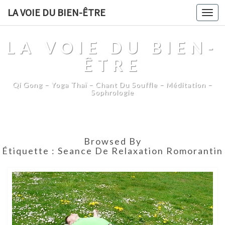
LA VOIE DU BIEN-ÊTRE
Togg
navi
LA VOIE DU BIEN-
ÊTRE
Qi Gong – Yoga Thaï – Chant Du Souffle – Méditation –
Sophrologie
Browsed By
Étiquette :
Seance De Relaxation Romorantin