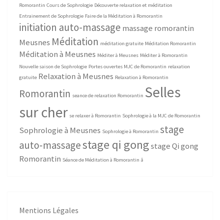
Romorantin
Cours de Sophrologie
Découverte relaxation et méditation
Entrainement de Sophrologie
Faire de la Méditation à Romorantin
initiation auto-massage
massage romorantin
Méditation
Meusnes
méditation gratuite
Méditation Romorantin
Méditation à Meusnes
Méditer à Meusnes
Méditer à Romorantin
Nouvelle saison de Sophrologie
Portes ouvertes MJC de Romorantin
relaxation
Relaxation à Meusnes
gratuite
Relaxation à Romorantin
Selles
Romorantin
seance de relaxation Romorantin
sur cher
se relaxer à Romorantin
Sophrologie à la MJC de Romorantin
stage
Sophrologie à Meusnes
Sophrologie à Romorantin
stage qi gong
auto-massage
stage Qi gong
Romorantin
Séance de Méditation à Romorantin
â
Mentions Légales