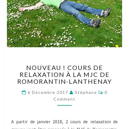
NOUVEAU
NOUVEAU ! COURS DE
!
RELAXATION À LA MJC DE
COURS
ROMORANTIN-LANTHENAY
DE
RELAXATION
Comments
6 Décembre 2017
Stéphane
0
À
Comment
LA
MJC
DE
ROMORANTIN-
A partir de janvier 2018, 2 cours de relaxation de
LANTHENAY