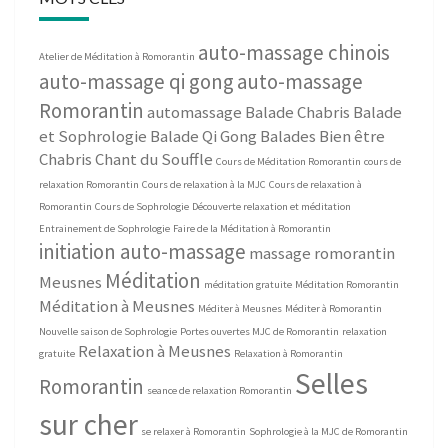
auto-massage chinois
Atelier de Méditation à Romorantin
auto-massage qi gong
auto-massage
Romorantin
automassage
Balade Chabris
Balade
et Sophrologie
Balade Qi Gong
Balades Bien être
Chabris
Chant du Souffle
Cours de Méditation Romorantin
cours de
relaxation Romorantin
Cours de relaxation à la MJC
Cours de relaxation à
Romorantin
Cours de Sophrologie
Découverte relaxation et méditation
Entrainement de Sophrologie
Faire de la Méditation à Romorantin
initiation auto-massage
massage romorantin
Méditation
Meusnes
méditation gratuite
Méditation Romorantin
Méditation à Meusnes
Méditer à Meusnes
Méditer à Romorantin
Nouvelle saison de Sophrologie
Portes ouvertes MJC de Romorantin
relaxation
Relaxation à Meusnes
gratuite
Relaxation à Romorantin
Selles
Romorantin
seance de relaxation Romorantin
sur cher
se relaxer à Romorantin
Sophrologie à la MJC de Romorantin