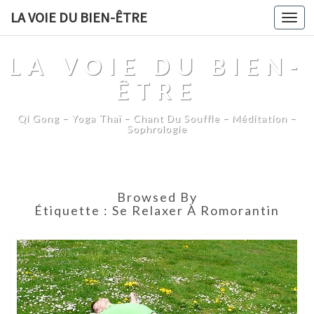
LA VOIE DU BIEN-ÊTRE
Togg
navi
LA VOIE DU BIEN-
ÊTRE
Qi Gong – Yoga Thaï – Chant Du Souffle – Méditation –
Sophrologie
Browsed By
Étiquette :
Se Relaxer À Romorantin