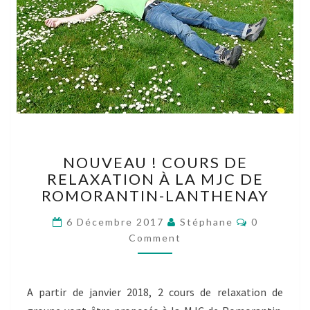
NOUVEAU
NOUVEAU ! COURS DE
!
RELAXATION À LA MJC DE
COURS
ROMORANTIN-LANTHENAY
DE
RELAXATION
Comments
6 Décembre 2017
Stéphane
0
À
Comment
LA
MJC
DE
ROMORANTIN-
A partir de janvier 2018, 2 cours de relaxation de
LANTHENAY