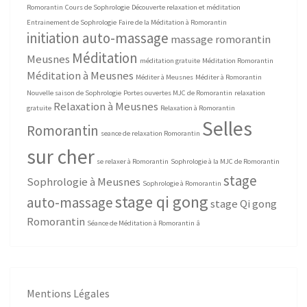
Romorantin
Cours de Sophrologie
Découverte relaxation et méditation
Entrainement de Sophrologie
Faire de la Méditation à Romorantin
initiation auto-massage
massage romorantin
Méditation
Meusnes
méditation gratuite
Méditation Romorantin
Méditation à Meusnes
Méditer à Meusnes
Méditer à Romorantin
Nouvelle saison de Sophrologie
Portes ouvertes MJC de Romorantin
relaxation
Relaxation à Meusnes
gratuite
Relaxation à Romorantin
Selles
Romorantin
seance de relaxation Romorantin
sur cher
se relaxer à Romorantin
Sophrologie à la MJC de Romorantin
stage
Sophrologie à Meusnes
Sophrologie à Romorantin
stage qi gong
auto-massage
stage Qi gong
Romorantin
Séance de Méditation à Romorantin
â
Mentions Légales