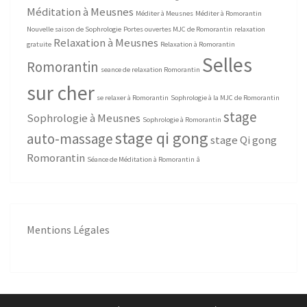
Méditation à Meusnes
Méditer à Meusnes
Méditer à Romorantin
Nouvelle saison de Sophrologie
Portes ouvertes MJC de Romorantin
relaxation
Relaxation à Meusnes
gratuite
Relaxation à Romorantin
Selles
Romorantin
seance de relaxation Romorantin
sur cher
se relaxer à Romorantin
Sophrologie à la MJC de Romorantin
stage
Sophrologie à Meusnes
Sophrologie à Romorantin
stage qi gong
auto-massage
stage Qi gong
Romorantin
Séance de Méditation à Romorantin
â
Mentions Légales