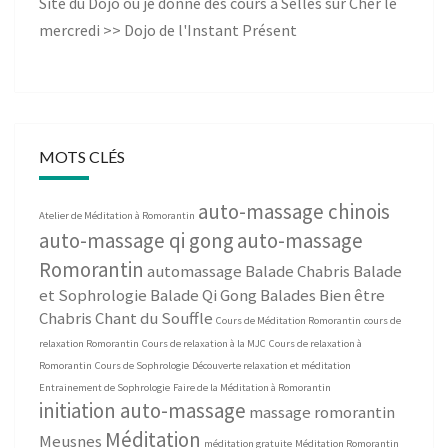
Site du Dojo où je donne des cours à Selles sur Cher le
mercredi >>
Dojo de l'Instant Présent
MOTS CLÉS
auto-massage chinois
Atelier de Méditation à Romorantin
auto-massage qi gong
auto-massage
Romorantin
automassage
Balade Chabris
Balade
et Sophrologie
Balade Qi Gong
Balades Bien être
Chabris
Chant du Souffle
Cours de Méditation Romorantin
cours de
relaxation Romorantin
Cours de relaxation à la MJC
Cours de relaxation à
Romorantin
Cours de Sophrologie
Découverte relaxation et méditation
Entrainement de Sophrologie
Faire de la Méditation à Romorantin
initiation auto-massage
massage romorantin
Méditation
Meusnes
méditation gratuite
Méditation Romorantin