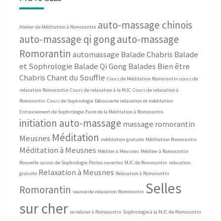
auto-massage chinois
Atelier de Méditation à Romorantin
auto-massage qi gong
auto-massage
Romorantin
automassage
Balade Chabris
Balade
et Sophrologie
Balade Qi Gong
Balades Bien être
Chabris
Chant du Souffle
Cours de Méditation Romorantin
cours de
relaxation Romorantin
Cours de relaxation à la MJC
Cours de relaxation à
Romorantin
Cours de Sophrologie
Découverte relaxation et méditation
Entrainement de Sophrologie
Faire de la Méditation à Romorantin
initiation auto-massage
massage romorantin
Méditation
Meusnes
méditation gratuite
Méditation Romorantin
Méditation à Meusnes
Méditer à Meusnes
Méditer à Romorantin
Nouvelle saison de Sophrologie
Portes ouvertes MJC de Romorantin
relaxation
Relaxation à Meusnes
gratuite
Relaxation à Romorantin
Selles
Romorantin
seance de relaxation Romorantin
sur cher
se relaxer à Romorantin
Sophrologie à la MJC de Romorantin