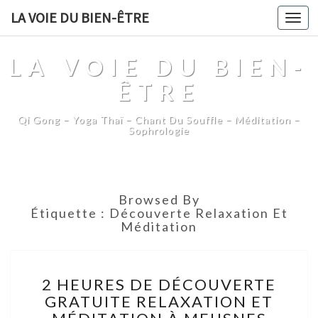
LA VOIE DU BIEN-ÊTRE
Togg
navi
LA VOIE DU BIEN-
ÊTRE
Qi Gong – Yoga Thaï – Chant Du Souffle – Méditation –
Sophrologie
Browsed By
Étiquette :
Découverte Relaxation Et
Méditation
2
2 HEURES DE DÉCOUVERTE
HEURES
GRATUITE RELAXATION ET
DE
DÉCOUVERTE