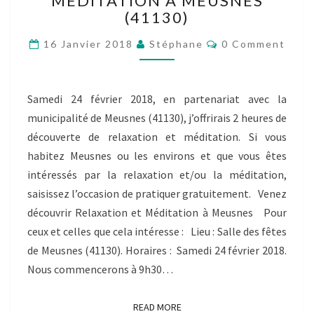
MÉDITATION À MEUSNES
GRATUITE
(41130)
RELAXATION
Comments
ET
16 Janvier 2018
Stéphane
0 Comment
MÉDITATION
À
MEUSNES
Samedi 24 février 2018, en partenariat avec la
(41130)
municipalité de Meusnes (41130), j’offrirais 2 heures de
découverte de relaxation et méditation. Si vous
habitez Meusnes ou les environs et que vous êtes
intéressés par la relaxation et/ou la méditation,
saisissez l’occasion de pratiquer gratuitement. Venez
découvrir Relaxation et Méditation à Meusnes Pour
ceux et celles que cela intéresse : Lieu : Salle des fêtes
de Meusnes (41130). Horaires : Samedi 24 février 2018.
Nous commencerons à 9h30…
READ MORE
READ MORE