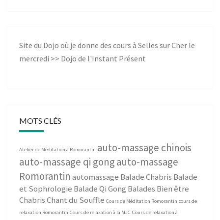
Site du Dojo où je donne des cours à Selles sur Cher le
mercredi >>
Dojo de l'Instant Présent
MOTS CLÉS
auto-massage chinois
Atelier de Méditation à Romorantin
auto-massage qi gong
auto-massage
Romorantin
automassage
Balade Chabris
Balade
et Sophrologie
Balade Qi Gong
Balades Bien être
Chabris
Chant du Souffle
Cours de Méditation Romorantin
cours de
relaxation Romorantin
Cours de relaxation à la MJC
Cours de relaxation à