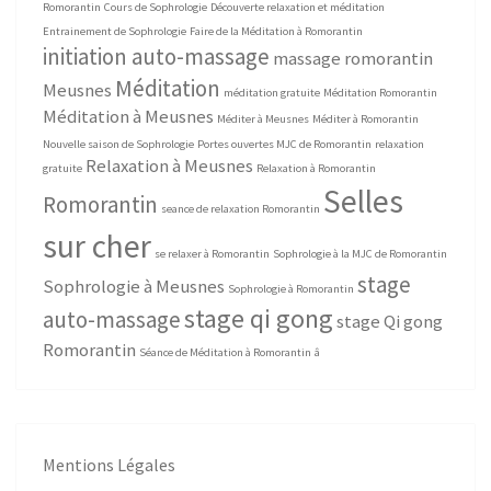
Romorantin
Cours de Sophrologie
Découverte relaxation et méditation
Entrainement de Sophrologie
Faire de la Méditation à Romorantin
initiation auto-massage
massage romorantin
Méditation
Meusnes
méditation gratuite
Méditation Romorantin
Méditation à Meusnes
Méditer à Meusnes
Méditer à Romorantin
Nouvelle saison de Sophrologie
Portes ouvertes MJC de Romorantin
relaxation
Relaxation à Meusnes
gratuite
Relaxation à Romorantin
Selles
Romorantin
seance de relaxation Romorantin
sur cher
se relaxer à Romorantin
Sophrologie à la MJC de Romorantin
stage
Sophrologie à Meusnes
Sophrologie à Romorantin
stage qi gong
auto-massage
stage Qi gong
Romorantin
Séance de Méditation à Romorantin
â
Mentions Légales