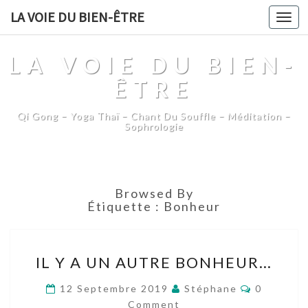
LA VOIE DU BIEN-ÊTRE
Togg
navi
LA VOIE DU BIEN-
ÊTRE
Qi Gong – Yoga Thaï – Chant Du Souffle – Méditation –
Sophrologie
Browsed By
Étiquette :
Bonheur
IL
IL Y A UN AUTRE BONHEUR…
Y
A
Comment
12 Septembre 2019
Stéphane
0
UN
Comment