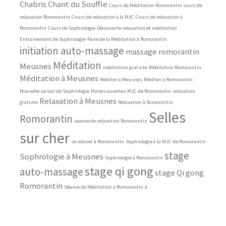
Chabris
Chant du Souffle
Cours de Méditation Romorantin
cours de
relaxation Romorantin
Cours de relaxation à la MJC
Cours de relaxation à
Romorantin
Cours de Sophrologie
Découverte relaxation et méditation
Entrainement de Sophrologie
Faire de la Méditation à Romorantin
initiation auto-massage
massage romorantin
Méditation
Meusnes
méditation gratuite
Méditation Romorantin
Méditation à Meusnes
Méditer à Meusnes
Méditer à Romorantin
Nouvelle saison de Sophrologie
Portes ouvertes MJC de Romorantin
relaxation
Relaxation à Meusnes
gratuite
Relaxation à Romorantin
Selles
Romorantin
seance de relaxation Romorantin
sur cher
se relaxer à Romorantin
Sophrologie à la MJC de Romorantin
stage
Sophrologie à Meusnes
Sophrologie à Romorantin
stage qi gong
auto-massage
stage Qi gong
Romorantin
Séance de Méditation à Romorantin
â