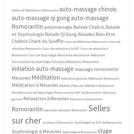
auto-massage chinois
Atelier de Méditation à Romorantin
auto-massage qi gong
auto-massage
Romorantin
automassage
Balade Chabris
Balade
et Sophrologie
Balade Qi Gong
Balades Bien être
Chabris
Chant du Souffle
Cours de Méditation Romorantin
cours de
relaxation Romorantin
Cours de relaxation à la MJC
Cours de relaxation à
Romorantin
Cours de Sophrologie
Découverte relaxation et méditation
Entrainement de Sophrologie
Faire de la Méditation à Romorantin
initiation auto-massage
massage romorantin
Méditation
Meusnes
méditation gratuite
Méditation Romorantin
Méditation à Meusnes
Méditer à Meusnes
Méditer à Romorantin
Nouvelle saison de Sophrologie
Portes ouvertes MJC de Romorantin
relaxation
Relaxation à Meusnes
gratuite
Relaxation à Romorantin
Selles
Romorantin
seance de relaxation Romorantin
sur cher
se relaxer à Romorantin
Sophrologie à la MJC de Romorantin
stage
Sophrologie à Meusnes
Sophrologie à Romorantin