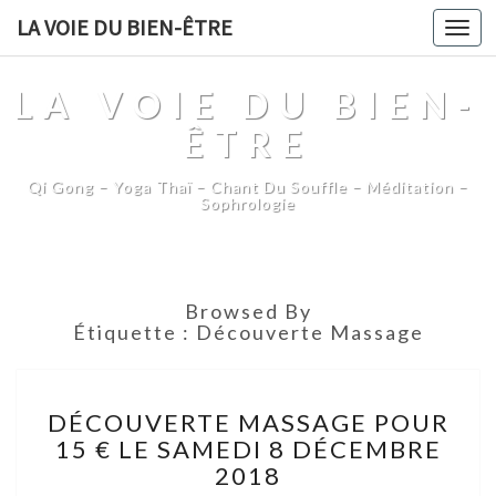
LA VOIE DU BIEN-ÊTRE
Togg
navi
LA VOIE DU BIEN-
ÊTRE
Qi Gong – Yoga Thaï – Chant Du Souffle – Méditation –
Sophrologie
Browsed By
Étiquette :
Découverte Massage
DÉCOUVERTE
DÉCOUVERTE MASSAGE POUR
MASSAGE
15 € LE SAMEDI 8 DÉCEMBRE
POUR
2018
15