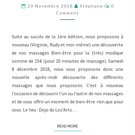
€
Comments
20 Novembre 2018
Stéphane
0
LE
Comment
SAMEDI
8
DÉCEMBRE
2018
Suite au succès de la 1ère édition, nous proposons à
nouveau (Virginie, Rudy et moi-même) une découverte
de nos massages Bien-être pour la (très) modique
somme de 15€ (pour 20 minutes de massage). Samedi
8 décembre 2018, nous vous proposons donc une
nouvelle après-midi découverte des différents
massages que nous proposons. C’est à nouveau
l’occasion de découvrir l’un ou l’autre de nos massages
et de vous offrir un moment de bien-être rien que pour
vous. Le lieu : Dojo du Lez’Arts…
READ MORE
READ MORE