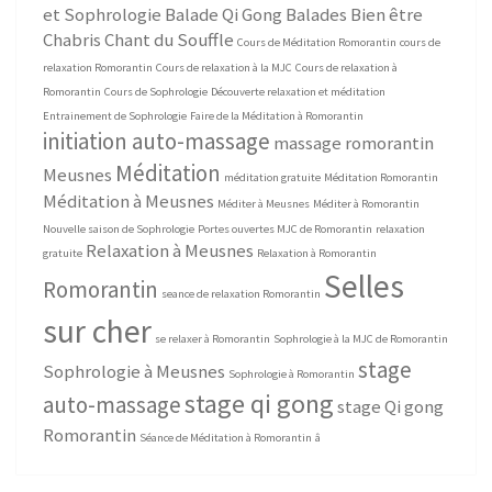
et Sophrologie
Balade Qi Gong
Balades Bien être
Chabris
Chant du Souffle
Cours de Méditation Romorantin
cours de
relaxation Romorantin
Cours de relaxation à la MJC
Cours de relaxation à
Romorantin
Cours de Sophrologie
Découverte relaxation et méditation
Entrainement de Sophrologie
Faire de la Méditation à Romorantin
initiation auto-massage
massage romorantin
Méditation
Meusnes
méditation gratuite
Méditation Romorantin
Méditation à Meusnes
Méditer à Meusnes
Méditer à Romorantin
Nouvelle saison de Sophrologie
Portes ouvertes MJC de Romorantin
relaxation
Relaxation à Meusnes
gratuite
Relaxation à Romorantin
Selles
Romorantin
seance de relaxation Romorantin
sur cher
se relaxer à Romorantin
Sophrologie à la MJC de Romorantin
stage
Sophrologie à Meusnes
Sophrologie à Romorantin
stage qi gong
auto-massage
stage Qi gong
Romorantin
Séance de Méditation à Romorantin
â