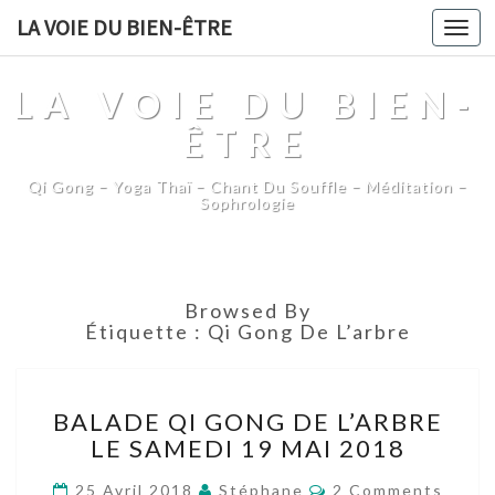
LA VOIE DU BIEN-ÊTRE
Togg
navi
LA VOIE DU BIEN-
ÊTRE
Qi Gong – Yoga Thaï – Chant Du Souffle – Méditation –
Sophrologie
Browsed By
Étiquette :
Qi Gong De L’arbre
BALADE
BALADE QI GONG DE L’ARBRE
QI
LE SAMEDI 19 MAI 2018
GONG
DE
Comments
25 Avril 2018
Stéphane
2 Comments