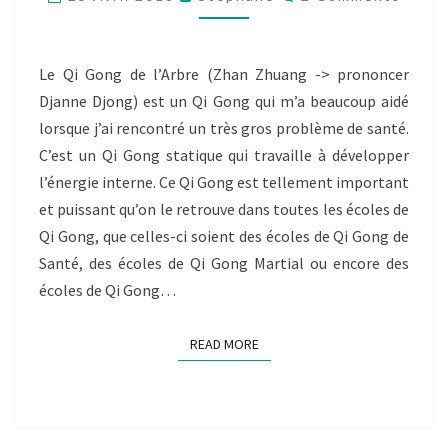
L’ARBRE
LE
SAMEDI
19
Le Qi Gong de l’Arbre (Zhan Zhuang -> prononcer
MAI
Djanne Djong) est un Qi Gong qui m’a beaucoup aidé
2018
lorsque j’ai rencontré un très gros problème de santé.
C’est un Qi Gong statique qui travaille à développer
l’énergie interne. Ce Qi Gong est tellement important
et puissant qu’on le retrouve dans toutes les écoles de
Qi Gong, que celles-ci soient des écoles de Qi Gong de
Santé, des écoles de Qi Gong Martial ou encore des
écoles de Qi Gong…
READ MORE
READ MORE