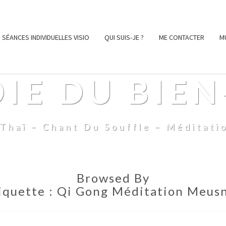
SÉANCES INDIVIDUELLES VISIO
QUI SUIS-JE ?
ME CONTACTER
M
OIE DU BIEN
Thaï – Chant Du Souffle – Méditati
Browsed By
iquette :
Qi Gong Méditation Meus