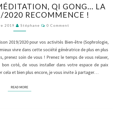
SOPHROLOGIE,
MÉDITATION, QI GONG… LA
MÉDITATION,
QI
9/2020 RECOMMENCE !
GONG…
Comments
LA
re 2019
Stéphane
0 Comment
SAISON
2019/2020
aison 2019/2020 pour vos activités Bien-être (Sophrologie,
RECOMMENCE
mieux vivre dans cette société génératrice de plus en plus
!
s, prenez soin de vous ! Prenez le temps de vous relaxer,
u bon coté, de vous installer dans votre espace de paix
r cela et bien plus encore, je vous invite à partager…
READ MORE
READ MORE