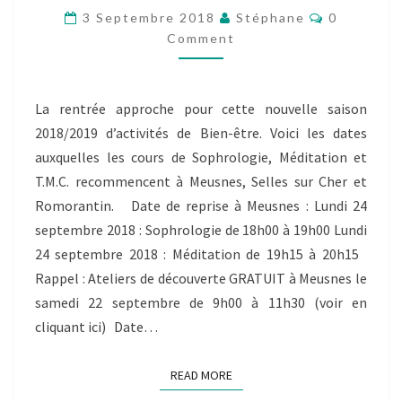
MÉDITATION,
Comments
3 Septembre 2018
Stéphane
0
T.M.C….
Comment
La rentrée approche pour cette nouvelle saison
2018/2019 d’activités de Bien-être. Voici les dates
auxquelles les cours de Sophrologie, Méditation et
T.M.C. recommencent à Meusnes, Selles sur Cher et
Romorantin. Date de reprise à Meusnes : Lundi 24
septembre 2018 : Sophrologie de 18h00 à 19h00 Lundi
24 septembre 2018 : Méditation de 19h15 à 20h15
Rappel : Ateliers de découverte GRATUIT à Meusnes le
samedi 22 septembre de 9h00 à 11h30 (voir en
cliquant ici) Date…
READ MORE
READ MORE