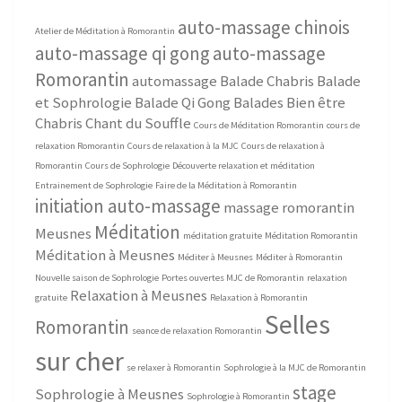
auto-massage chinois
Atelier de Méditation à Romorantin
auto-massage qi gong
auto-massage
Romorantin
automassage
Balade Chabris
Balade
et Sophrologie
Balade Qi Gong
Balades Bien être
Chabris
Chant du Souffle
Cours de Méditation Romorantin
cours de
relaxation Romorantin
Cours de relaxation à la MJC
Cours de relaxation à
Romorantin
Cours de Sophrologie
Découverte relaxation et méditation
Entrainement de Sophrologie
Faire de la Méditation à Romorantin
initiation auto-massage
massage romorantin
Méditation
Meusnes
méditation gratuite
Méditation Romorantin
Méditation à Meusnes
Méditer à Meusnes
Méditer à Romorantin
Nouvelle saison de Sophrologie
Portes ouvertes MJC de Romorantin
relaxation
Relaxation à Meusnes
gratuite
Relaxation à Romorantin
Selles
Romorantin
seance de relaxation Romorantin
sur cher
se relaxer à Romorantin
Sophrologie à la MJC de Romorantin
stage
Sophrologie à Meusnes
Sophrologie à Romorantin