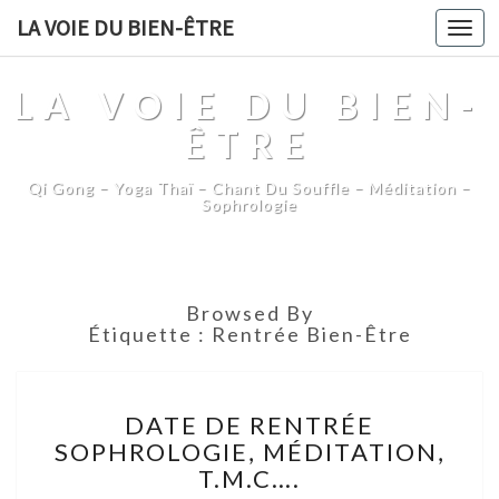
LA VOIE DU BIEN-ÊTRE
Togg
navi
LA VOIE DU BIEN-
ÊTRE
Qi Gong – Yoga Thaï – Chant Du Souffle – Méditation –
Sophrologie
Browsed By
Étiquette :
Rentrée Bien-Être
DATE
DATE DE RENTRÉE
DE
SOPHROLOGIE, MÉDITATION,
RENTRÉE
T.M.C….
SOPHROLOGIE,