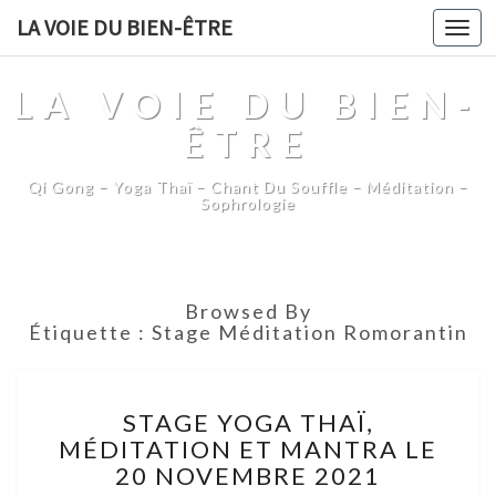
LA VOIE DU BIEN-ÊTRE
Togg
navi
LA VOIE DU BIEN-
ÊTRE
Qi Gong – Yoga Thaï – Chant Du Souffle – Méditation –
Sophrologie
Browsed By
Étiquette :
Stage Méditation Romorantin
STAGE
STAGE YOGA THAÏ,
YOGA
MÉDITATION ET MANTRA LE
THAÏ,
20 NOVEMBRE 2021
MÉDITATION