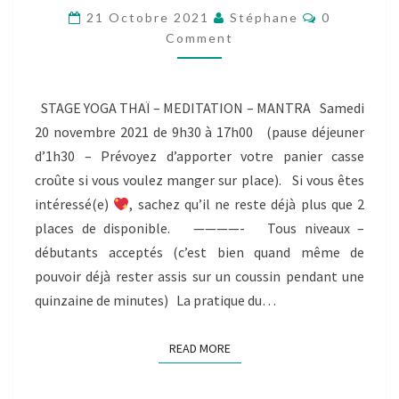
ET
Comments
21 Octobre 2021
Stéphane
0
MANTRA
Comment
LE
20
NOVEMBRE
2021
STAGE YOGA THAÏ – MEDITATION – MANTRA Samedi
20 novembre 2021 de 9h30 à 17h00 (pause déjeuner
d’1h30 – Prévoyez d’apporter votre panier casse
croûte si vous voulez manger sur place). Si vous êtes
intéressé(e)
, sachez qu’il ne reste déjà plus que 2
places de disponible. ————- Tous niveaux –
débutants acceptés (c’est bien quand même de
pouvoir déjà rester assis sur un coussin pendant une
quinzaine de minutes) La pratique du…
READ MORE
READ MORE