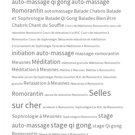
auto-massage qi gong
auto-massage
Romorantin
automassage
Balade Chabris
Balade
et Sophrologie
Balade Qi Gong
Balades Bien être
Chabris
Chant du Souffle
Cours de Méditation Romorantin
cours de
relaxation Romorantin
Cours de relaxation à la MJC
Cours de relaxation à
Romorantin
Cours de Sophrologie
Découverte relaxation et méditation
Entrainement de Sophrologie
Faire de la Méditation à Romorantin
initiation auto-massage
massage romorantin
Méditation
Meusnes
méditation gratuite
Méditation Romorantin
Méditation à Meusnes
Méditer à Meusnes
Méditer à Romorantin
Nouvelle saison de Sophrologie
Portes ouvertes MJC de Romorantin
relaxation
Relaxation à Meusnes
gratuite
Relaxation à Romorantin
Selles
Romorantin
seance de relaxation Romorantin
sur cher
se relaxer à Romorantin
Sophrologie à la MJC de Romorantin
stage
Sophrologie à Meusnes
Sophrologie à Romorantin
stage qi gong
auto-massage
stage Qi gong
Romorantin
Séance de Méditation à Romorantin
â