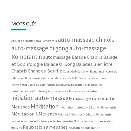
MOTS CLÉS
auto-massage chinois
Atelier de Méditation à Romorantin
auto-massage qi gong
auto-massage
Romorantin
automassage
Balade Chabris
Balade
et Sophrologie
Balade Qi Gong
Balades Bien être
Chabris
Chant du Souffle
Cours de Méditation Romorantin
cours de
relaxation Romorantin
Cours de relaxation à la MJC
Cours de relaxation à
Romorantin
Cours de Sophrologie
Découverte relaxation et méditation
Entrainement de Sophrologie
Faire de la Méditation à Romorantin
initiation auto-massage
massage romorantin
Méditation
Meusnes
méditation gratuite
Méditation Romorantin
Méditation à Meusnes
Méditer à Meusnes
Méditer à Romorantin
Nouvelle saison de Sophrologie
Portes ouvertes MJC de Romorantin
relaxation
Relaxation à Meusnes
gratuite
Relaxation à Romorantin