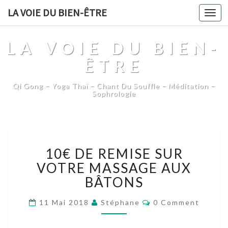
LA VOIE DU BIEN-ÊTRE
Togg
navi
LA VOIE DU BIEN-
ÊTRE
Qi Gong – Yoga Thaï – Chant Du Souffle – Méditation –
Sophrologie
10€
10€ DE REMISE SUR
DE
REMISE
VOTRE MASSAGE AUX
SUR
BÂTONS
VOTRE
MASSAGE
Comments
11 Mai 2018
Stéphane
0 Comment
AUX
BÂTONS