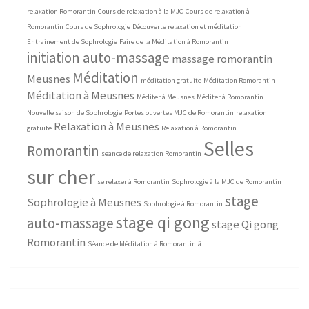
relaxation Romorantin
Cours de relaxation à la MJC
Cours de relaxation à
Romorantin
Cours de Sophrologie
Découverte relaxation et méditation
Entrainement de Sophrologie
Faire de la Méditation à Romorantin
initiation auto-massage
massage romorantin
Méditation
Meusnes
méditation gratuite
Méditation Romorantin
Méditation à Meusnes
Méditer à Meusnes
Méditer à Romorantin
Nouvelle saison de Sophrologie
Portes ouvertes MJC de Romorantin
relaxation
Relaxation à Meusnes
gratuite
Relaxation à Romorantin
Selles
Romorantin
seance de relaxation Romorantin
sur cher
se relaxer à Romorantin
Sophrologie à la MJC de Romorantin
stage
Sophrologie à Meusnes
Sophrologie à Romorantin
stage qi gong
auto-massage
stage Qi gong
Romorantin
Séance de Méditation à Romorantin
â