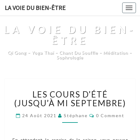
LA VOIE DU BIEN-ÊTRE
Togg
navi
LA VOIE DU BIEN-
ÊTRE
Qi Gong – Yoga Thaï – Chant Du Souffle – Méditation –
Sophrologie
LES
LES COURS D’ÉTÉ
COURS
D’ÉTÉ
(JUSQU’À MI SEPTEMBRE)
(JUSQU’À
MI
Comments
24 Août 2021
Stéphane
0 Comment
SEPTEMBRE)