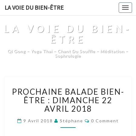
LA VOIE DU BIEN-ÊTRE
Togg
navi
LA VOIE DU BIEN-
ÊTRE
Qi Gong – Yoga Thaï – Chant Du Souffle – Méditation –
Sophrologie
PROCHAINE
PROCHAINE BALADE BIEN-
BALADE
BIEN-
ÊTRE : DIMANCHE 22
ÊTRE
AVRIL 2018
:
DIMANCHE
Comments
9 Avril 2018
Stéphane
0 Comment
22
AVRIL