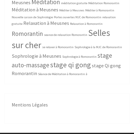
Méditation
Meusnes
méditation gratuite
Méditation Romorantin
Méditation à Meusnes
Méditer à Meusnes
Méditer à Romorantin
Nouvelle saison de Sophrologie
Portes ouvertes MJC de Romorantin
relaxation
Relaxation à Meusnes
gratuite
Relaxation à Romorantin
Selles
Romorantin
seance de relaxation Romorantin
sur cher
se relaxer à Romorantin
Sophrologie à la MJC de Romorantin
stage
Sophrologie à Meusnes
Sophrologie à Romorantin
stage qi gong
auto-massage
stage Qi gong
Romorantin
Séance de Méditation à Romorantin
â
Mentions Légales