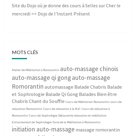
Site du Dojo où je donne des cours à Selles sur Cher le
mercredi >>
Dojo de l'Instant Présent
MOTS CLÉS
auto-massage chinois
Atelier de Méditation à Romorantin
auto-massage qi gong
auto-massage
Romorantin
automassage
Balade Chabris
Balade
et Sophrologie
Balade Qi Gong
Balades Bien être
Chabris
Chant du Souffle
Cours de Méditation Romorantin
cours de
relaxation Romorantin
Cours de relaxation à la MJC
Cours de relaxation à
Romorantin
Cours de Sophrologie
Découverte relaxation et méditation
Entrainement de Sophrologie
Faire de la Méditation à Romorantin
initiation auto-massage
massage romorantin