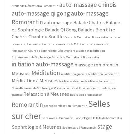
auto-massage chinois
Atelier de Méditation à Romorantin
auto-massage qi gong
auto-massage
Romorantin
automassage
Balade Chabris
Balade
et Sophrologie
Balade Qi Gong
Balades Bien être
Chabris
Chant du Souffle
Cours de Méditation Romorantin
cours de
relaxation Romorantin
Cours de relaxation à la MJC
Cours de relaxation à
Romorantin
Cours de Sophrologie
Découverte relaxation et méditation
Entrainement de Sophrologie
Faire de la Méditation à Romorantin
initiation auto-massage
massage romorantin
Méditation
Meusnes
méditation gratuite
Méditation Romorantin
Méditation à Meusnes
Méditer à Meusnes
Méditer à Romorantin
Nouvelle saison de Sophrologie
Portes ouvertes MJC de Romorantin
relaxation
Relaxation à Meusnes
gratuite
Relaxation à Romorantin
Selles
Romorantin
seance de relaxation Romorantin
sur cher
se relaxer à Romorantin
Sophrologie à la MJC de Romorantin
stage
Sophrologie à Meusnes
Sophrologie à Romorantin