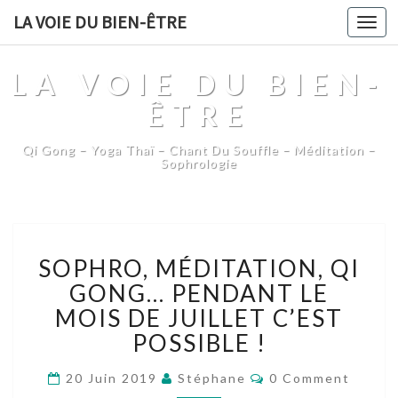
LA VOIE DU BIEN-ÊTRE
Togg
navi
LA VOIE DU BIEN-
ÊTRE
Qi Gong – Yoga Thaï – Chant Du Souffle – Méditation –
Sophrologie
SOPHRO,
SOPHRO, MÉDITATION, QI
MÉDITATION,
QI
GONG… PENDANT LE
GONG…
MOIS DE JUILLET C’EST
PENDANT
POSSIBLE !
LE
MOIS
Comments
20 Juin 2019
Stéphane
0 Comment
DE