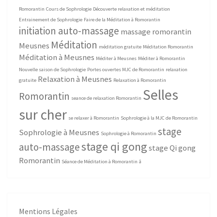
Romorantin
Cours de Sophrologie
Découverte relaxation et méditation
Entrainement de Sophrologie
Faire de la Méditation à Romorantin
initiation auto-massage
massage romorantin
Méditation
Meusnes
méditation gratuite
Méditation Romorantin
Méditation à Meusnes
Méditer à Meusnes
Méditer à Romorantin
Nouvelle saison de Sophrologie
Portes ouvertes MJC de Romorantin
relaxation
Relaxation à Meusnes
gratuite
Relaxation à Romorantin
Selles
Romorantin
seance de relaxation Romorantin
sur cher
se relaxer à Romorantin
Sophrologie à la MJC de Romorantin
stage
Sophrologie à Meusnes
Sophrologie à Romorantin
stage qi gong
auto-massage
stage Qi gong
Romorantin
Séance de Méditation à Romorantin
â
Mentions Légales