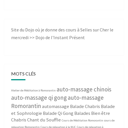
Site du Dojo où je donne des cours à Selles sur Cher le
mercredi >>
Dojo de l'Instant Présent
MOTS CLÉS
auto-massage chinois
Atelier de Méditation à Romorantin
auto-massage qi gong
auto-massage
Romorantin
automassage
Balade Chabris
Balade
et Sophrologie
Balade Qi Gong
Balades Bien être
Chabris
Chant du Souffle
Cours de Méditation Romorantin
cours de
relaxation Romorantin
Cours de relaxation à la MJC
Cours de relaxation à