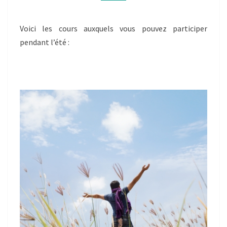
JUILLET
C’EST
POSSIBLE
Voici les cours auxquels vous pouvez participer
!
pendant l’été :