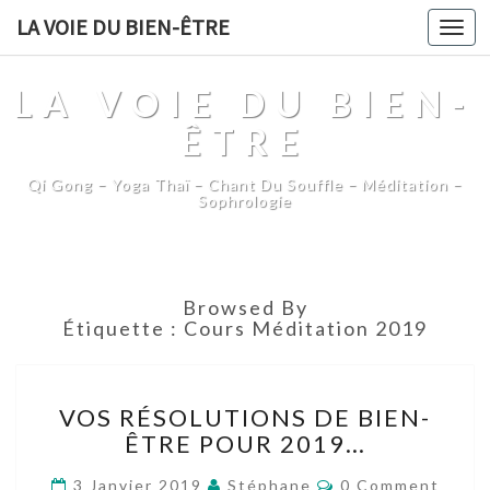
LA VOIE DU BIEN-ÊTRE
Togg
navi
LA VOIE DU BIEN-
ÊTRE
Qi Gong – Yoga Thaï – Chant Du Souffle – Méditation –
Sophrologie
Browsed By
Étiquette :
Cours Méditation 2019
VOS
VOS RÉSOLUTIONS DE BIEN-
RÉSOLUTIONS
ÊTRE POUR 2019…
DE
BIEN-
Comments
3 Janvier 2019
Stéphane
0 Comment