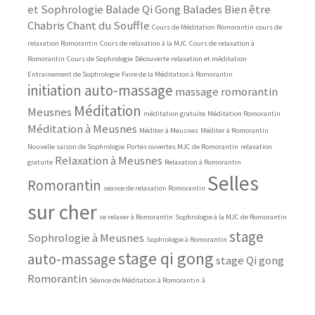
et Sophrologie
Balade Qi Gong
Balades Bien être
Chabris
Chant du Souffle
Cours de Méditation Romorantin
cours de
relaxation Romorantin
Cours de relaxation à la MJC
Cours de relaxation à
Romorantin
Cours de Sophrologie
Découverte relaxation et méditation
Entrainement de Sophrologie
Faire de la Méditation à Romorantin
initiation auto-massage
massage romorantin
Méditation
Meusnes
méditation gratuite
Méditation Romorantin
Méditation à Meusnes
Méditer à Meusnes
Méditer à Romorantin
Nouvelle saison de Sophrologie
Portes ouvertes MJC de Romorantin
relaxation
Relaxation à Meusnes
gratuite
Relaxation à Romorantin
Selles
Romorantin
seance de relaxation Romorantin
sur cher
se relaxer à Romorantin
Sophrologie à la MJC de Romorantin
stage
Sophrologie à Meusnes
Sophrologie à Romorantin
stage qi gong
auto-massage
stage Qi gong
Romorantin
Séance de Méditation à Romorantin
â