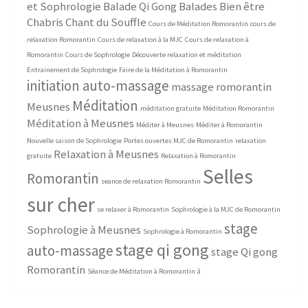
et Sophrologie
Balade Qi Gong
Balades Bien être
Chabris
Chant du Souffle
Cours de Méditation Romorantin
cours de
relaxation Romorantin
Cours de relaxation à la MJC
Cours de relaxation à
Romorantin
Cours de Sophrologie
Découverte relaxation et méditation
Entrainement de Sophrologie
Faire de la Méditation à Romorantin
initiation auto-massage
massage romorantin
Méditation
Meusnes
méditation gratuite
Méditation Romorantin
Méditation à Meusnes
Méditer à Meusnes
Méditer à Romorantin
Nouvelle saison de Sophrologie
Portes ouvertes MJC de Romorantin
relaxation
Relaxation à Meusnes
gratuite
Relaxation à Romorantin
Selles
Romorantin
seance de relaxation Romorantin
sur cher
se relaxer à Romorantin
Sophrologie à la MJC de Romorantin
stage
Sophrologie à Meusnes
Sophrologie à Romorantin
stage qi gong
auto-massage
stage Qi gong
Romorantin
Séance de Méditation à Romorantin
â