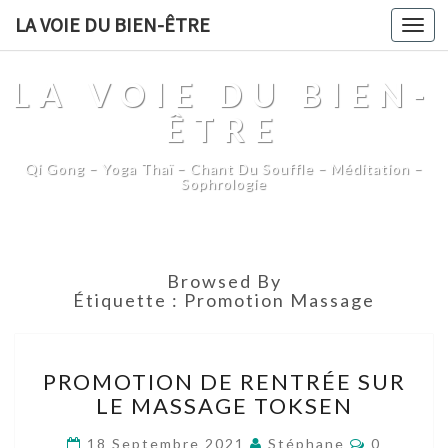
LA VOIE DU BIEN-ÊTRE
Togg
navi
LA VOIE DU BIEN-
ÊTRE
Qi Gong – Yoga Thaï – Chant Du Souffle – Méditation –
Sophrologie
Browsed By
Étiquette :
Promotion Massage
PROMOTION
PROMOTION DE RENTRÉE SUR
DE
LE MASSAGE TOKSEN
RENTRÉE
SUR
Comment
18 Septembre 2021
Stéphane
0