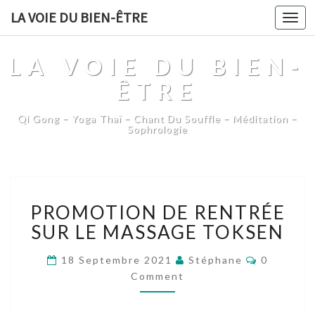
LA VOIE DU BIEN-ÊTRE
Togg
navi
LA VOIE DU BIEN-
ÊTRE
Qi Gong – Yoga Thaï – Chant Du Souffle – Méditation –
Sophrologie
PROMOTION
PROMOTION DE RENTRÉE
DE
RENTRÉE
SUR LE MASSAGE TOKSEN
SUR
LE
Comment
18 Septembre 2021
Stéphane
0
MASSAGE
Comment
TOKSEN