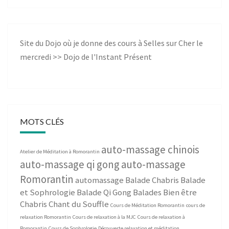
Site du Dojo où je donne des cours à Selles sur Cher le
mercredi >>
Dojo de l'Instant Présent
MOTS CLÉS
auto-massage chinois
Atelier de Méditation à Romorantin
auto-massage qi gong
auto-massage
Romorantin
automassage
Balade Chabris
Balade
et Sophrologie
Balade Qi Gong
Balades Bien être
Chabris
Chant du Souffle
Cours de Méditation Romorantin
cours de
relaxation Romorantin
Cours de relaxation à la MJC
Cours de relaxation à
Romorantin
Cours de Sophrologie
Découverte relaxation et méditation