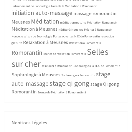
Entrainement de Sophrologie
Faire de la Méditation à Romorantin
initiation auto-massage
massage romorantin
Méditation
Meusnes
méditation gratuite
Méditation Romorantin
Méditation à Meusnes
Méditer à Meusnes
Méditer à Romorantin
Nouvelle saison de Sophrologie
Portes ouvertes MJC de Romorantin
relaxation
Relaxation à Meusnes
gratuite
Relaxation à Romorantin
Selles
Romorantin
seance de relaxation Romorantin
sur cher
se relaxer à Romorantin
Sophrologie à la MJC de Romorantin
stage
Sophrologie à Meusnes
Sophrologie à Romorantin
stage qi gong
auto-massage
stage Qi gong
Romorantin
Séance de Méditation à Romorantin
â
Mentions Légales