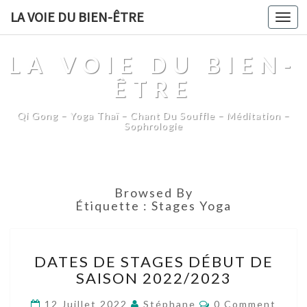
LA VOIE DU BIEN-ÊTRE
Togg
navi
LA VOIE DU BIEN-
ÊTRE
Qi Gong – Yoga Thaï – Chant Du Souffle – Méditation –
Sophrologie
Browsed By
Étiquette :
Stages Yoga
DATES
DATES DE STAGES DÉBUT DE
DE
SAISON 2022/2023
STAGES
DÉBUT
Comments
12 Juillet 2022
Stéphane
0 Comment