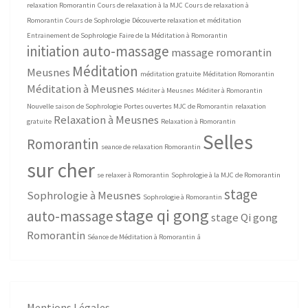
relaxation Romorantin
Cours de relaxation à la MJC
Cours de relaxation à
Romorantin
Cours de Sophrologie
Découverte relaxation et méditation
Entrainement de Sophrologie
Faire de la Méditation à Romorantin
initiation auto-massage
massage romorantin
Méditation
Meusnes
méditation gratuite
Méditation Romorantin
Méditation à Meusnes
Méditer à Meusnes
Méditer à Romorantin
Nouvelle saison de Sophrologie
Portes ouvertes MJC de Romorantin
relaxation
Relaxation à Meusnes
gratuite
Relaxation à Romorantin
Selles
Romorantin
seance de relaxation Romorantin
sur cher
se relaxer à Romorantin
Sophrologie à la MJC de Romorantin
stage
Sophrologie à Meusnes
Sophrologie à Romorantin
stage qi gong
auto-massage
stage Qi gong
Romorantin
Séance de Méditation à Romorantin
â
Mentions Légales