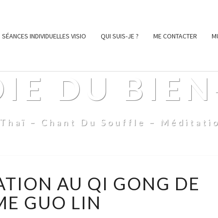
SÉANCES INDIVIDUELLES VISIO
QUI SUIS-JE ?
ME CONTACTER
M
OIE DU BIEN
Thaï – Chant Du Souffle – Méditati
STAGES
IATION AU QI GONG DE
INITIATION
AU
E GUO LIN
QI