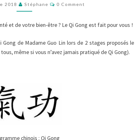
GONG
Comments
re 2018
Stéphane
0 Comment
DE
MME
GUO
té et de votre bien-être ? Le Qi Gong est fait pour vous !
LIN
 Qi Gong de Madame Guo Lin lors de 2 stages proposés le
 tous, même si vous n’avez jamais pratiqué de Qi Gong).
gramme chinois : Qi Gong