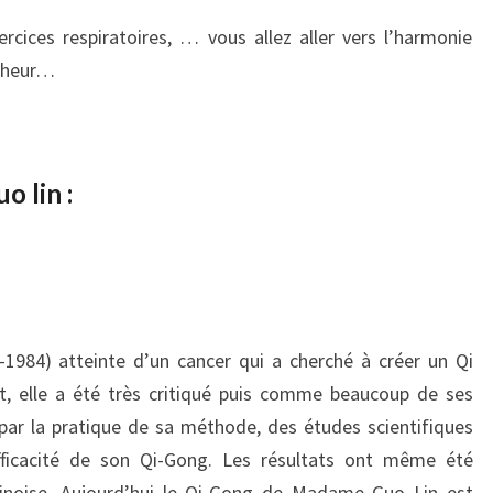
ices respiratoires, … vous allez aller vers l’harmonie
onheur…
 lin :
-1984) atteinte d’un cancer qui a cherché à créer un Qi
ut, elle a été très critiqué puis comme beaucoup de ses
par la pratique de sa méthode, des études scientifiques
fficacité de son Qi-Gong. Les résultats ont même été
hinoise. Aujourd’hui le Qi-Gong de Madame Guo Lin est