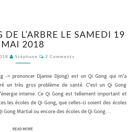
BALADE
 DE L’ARBRE LE SAMEDI 19
QI
GONG
MAI 2018
DE
Comments
L’ARBRE
2018
Stéphane
2 Comments
LE
SAMEDI
ng -> prononcer Djanne Djong) est un Qi Gong qui m’a
19
tré un très gros problème de santé. C’est un Qi Gong
MAI
2018
 l’énergie interne. Ce Qi Gong est tellement important et
es les écoles de Qi Gong, que celles-ci soient des écoles
 Qi Gong Martial ou encore des écoles de Qi Gong…
READ MORE
READ MORE