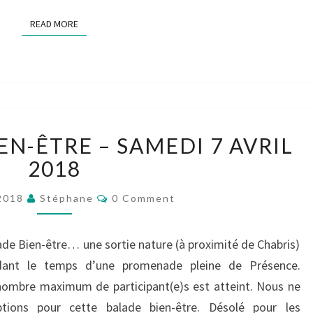
READ MORE
READ MORE
1ÈRE
EN-ÊTRE – SAMEDI 7 AVRIL
BALADE
BIEN-
2018
ÊTRE
Comments
–
 2018
Stéphane
0 Comment
SAMEDI
7
balade Bien-être… une sortie nature (à proximité de Chabris)
AVRIL
dant le temps d’une promenade pleine de Présence.
2018
re maximum de participant(e)s est atteint. Nous ne
ptions pour cette balade bien-être. Désolé pour les