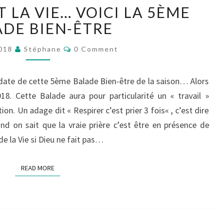
RESPIRER
T LA VIE… VOICI LA 5ÈME
C’EST
LA
ADE BIEN-ÊTRE
VIE…
Comments
VOICI
2018
Stéphane
0 Comment
LA
5ÈME
a date de cette 5ème Balade Bien-être de la saison… Alors
BALADE
18. Cette Balade aura pour particularité un « travail »
BIEN-
ÊTRE
tion. Un adage dit « Respirer c’est prier 3 fois« , c’est dire
and on sait que la vraie prière c’est être en présence de
de la Vie si Dieu ne fait pas…
READ MORE
READ MORE