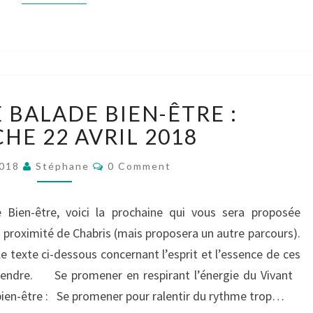
PROCHAINE
 BALADE BIEN-ÊTRE :
BALADE
BIEN-
HE 22 AVRIL 2018
ÊTRE
Comments
:
2018
Stéphane
0 Comment
DIMANCHE
22
 Bien-être, voici la prochaine qui vous sera proposée
AVRIL
à proximité de Chabris (mais proposera un autre parcours).
2018
 le texte ci-dessous concernant l’esprit et l’essence de ces
ttendre. Se promener en respirant l’énergie du Vivant
 bien-être : Se promener pour ralentir du rythme trop…