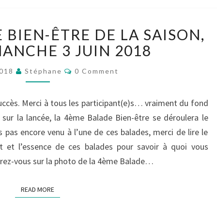
LA
 BIEN-ÊTRE DE LA SAISON,
4ÈME
BALADE
MANCHE 3 JUIN 2018
BIEN-
Comments
ÊTRE
2018
Stéphane
0 Comment
DE
LA
uccès. Merci à tous les participant(e)s… vraiment du fond
SAISON,
 sur la lancée, la 4ème Balade Bien-être se déroulera le
C’EST
DIMANCHE
 pas encore venu à l’une de ces balades, merci de lire le
3
it et l’essence de ces balades pour savoir à quoi vous
JUIN
erez-vous sur la photo de la 4ème Balade…
2018
READ MORE
READ MORE