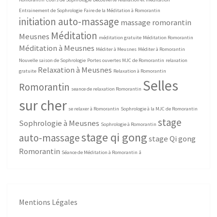
Entrainement de Sophrologie
Faire de la Méditation à Romorantin
initiation auto-massage
massage romorantin
Méditation
Meusnes
méditation gratuite
Méditation Romorantin
Méditation à Meusnes
Méditer à Meusnes
Méditer à Romorantin
Nouvelle saison de Sophrologie
Portes ouvertes MJC de Romorantin
relaxation
Relaxation à Meusnes
gratuite
Relaxation à Romorantin
Selles
Romorantin
seance de relaxation Romorantin
sur cher
se relaxer à Romorantin
Sophrologie à la MJC de Romorantin
stage
Sophrologie à Meusnes
Sophrologie à Romorantin
stage qi gong
auto-massage
stage Qi gong
Romorantin
Séance de Méditation à Romorantin
â
Mentions Légales