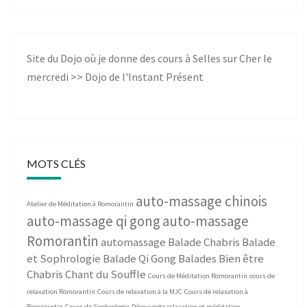
Site du Dojo où je donne des cours à Selles sur Cher le
mercredi >>
Dojo de l'Instant Présent
MOTS CLÉS
auto-massage chinois
Atelier de Méditation à Romorantin
auto-massage qi gong
auto-massage
Romorantin
automassage
Balade Chabris
Balade
et Sophrologie
Balade Qi Gong
Balades Bien être
Chabris
Chant du Souffle
Cours de Méditation Romorantin
cours de
relaxation Romorantin
Cours de relaxation à la MJC
Cours de relaxation à
Romorantin
Cours de Sophrologie
Découverte relaxation et méditation