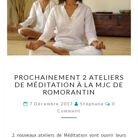
PROCHAINEMENT
PROCHAINEMENT 2 ATELIERS
2
DE MÉDITATION À LA MJC DE
ATELIERS
ROMORANTIN
DE
MÉDITATION
Comments
7 Décembre 2017
Stéphane
0
À
Comment
LA
MJC
DE
ROMORANTIN
2 nouveaux ateliers de Méditation vont ouvrir leurs