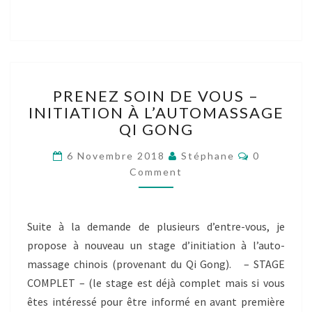
PRENEZ
PRENEZ SOIN DE VOUS –
SOIN
INITIATION À L’AUTOMASSAGE
DE
QI GONG
VOUS
–
Comments
6 Novembre 2018
Stéphane
0
INITIATION
Comment
À
L’AUTOMASSAGE
QI
GONG
Suite à la demande de plusieurs d’entre-vous, je
propose à nouveau un stage d’initiation à l’auto-
massage chinois (provenant du Qi Gong). – STAGE
COMPLET – (le stage est déjà complet mais si vous
êtes intéressé pour être informé en avant première