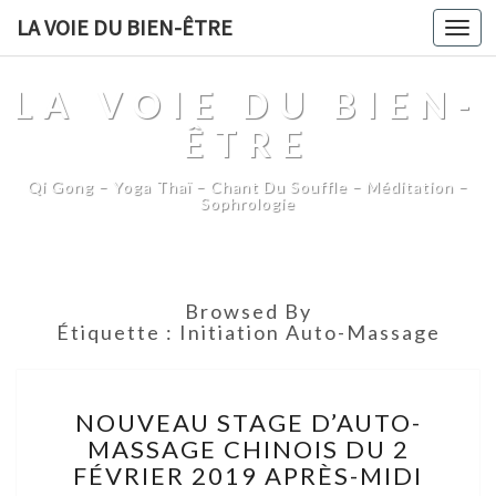
LA VOIE DU BIEN-ÊTRE
Togg
navi
LA VOIE DU BIEN-
ÊTRE
Qi Gong – Yoga Thaï – Chant Du Souffle – Méditation –
Sophrologie
Browsed By
Étiquette :
Initiation Auto-Massage
NOUVEAU
NOUVEAU STAGE D’AUTO-
STAGE
MASSAGE CHINOIS DU 2
D’AUTO-
FÉVRIER 2019 APRÈS-MIDI
MASSAGE