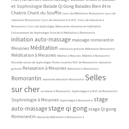
et Sophrologie
Balade Qi Gong
Balades Bien être
Chabris
Chant du Souffle
Cours de Méditation Romorantin
cours de
relaxation Romorantin
Cours de relaxation à la MJC
Cours de relaxation à
Romorantin
Cours de Sophrologie
Découverte relaxation et méditation
Entrainement de Sophrologie
Faire de la Méditation à Romorantin
initiation auto-massage
massage romorantin
Méditation
Meusnes
méditation gratuite
Méditation Romorantin
Méditation à Meusnes
Méditer à Meusnes
Méditer à Romorantin
Nouvelle saison de Sophrologie
Portes ouvertes MJC de Romorantin
relaxation
Relaxation à Meusnes
gratuite
Relaxation à Romorantin
Selles
Romorantin
seance de relaxation Romorantin
sur cher
se relaxer à Romorantin
Sophrologie à la MJC de Romorantin
stage
Sophrologie à Meusnes
Sophrologie à Romorantin
stage qi gong
auto-massage
stage Qi gong
Romorantin
Séance de Méditation à Romorantin
â