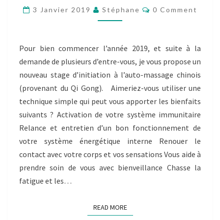
CHINOIS
Comments
3 Janvier 2019
Stéphane
0 Comment
DU
2
FÉVRIER
2019
Pour bien commencer l’année 2019, et suite à la
APRÈS-
demande de plusieurs d’entre-vous, je vous propose un
MIDI
nouveau stage d’initiation à l’auto-massage chinois
(provenant du Qi Gong). Aimeriez-vous utiliser une
technique simple qui peut vous apporter les bienfaits
suivants ? Activation de votre système immunitaire
Relance et entretien d’un bon fonctionnement de
votre système énergétique interne Renouer le
contact avec votre corps et vos sensations Vous aide à
prendre soin de vous avec bienveillance Chasse la
fatigue et les…
READ MORE
READ MORE