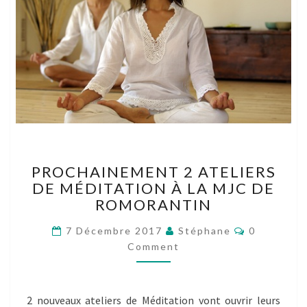
PROCHAINEMENT
PROCHAINEMENT 2 ATELIERS
2
DE MÉDITATION À LA MJC DE
ATELIERS
ROMORANTIN
DE
MÉDITATION
Comments
7 Décembre 2017
Stéphane
0
À
Comment
LA
MJC
DE
ROMORANTIN
2 nouveaux ateliers de Méditation vont ouvrir leurs