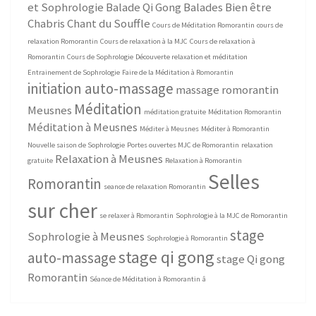
et Sophrologie
Balade Qi Gong
Balades Bien être
Chabris
Chant du Souffle
Cours de Méditation Romorantin
cours de
relaxation Romorantin
Cours de relaxation à la MJC
Cours de relaxation à
Romorantin
Cours de Sophrologie
Découverte relaxation et méditation
Entrainement de Sophrologie
Faire de la Méditation à Romorantin
initiation auto-massage
massage romorantin
Méditation
Meusnes
méditation gratuite
Méditation Romorantin
Méditation à Meusnes
Méditer à Meusnes
Méditer à Romorantin
Nouvelle saison de Sophrologie
Portes ouvertes MJC de Romorantin
relaxation
Relaxation à Meusnes
gratuite
Relaxation à Romorantin
Selles
Romorantin
seance de relaxation Romorantin
sur cher
se relaxer à Romorantin
Sophrologie à la MJC de Romorantin
stage
Sophrologie à Meusnes
Sophrologie à Romorantin
stage qi gong
auto-massage
stage Qi gong
Romorantin
Séance de Méditation à Romorantin
â