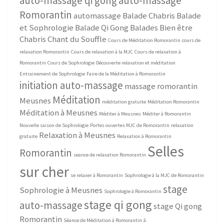
auto-massage qi gong
auto-massage
Romorantin
automassage
Balade Chabris
Balade
et Sophrologie
Balade Qi Gong
Balades Bien être
Chabris
Chant du Souffle
Cours de Méditation Romorantin
cours de
relaxation Romorantin
Cours de relaxation à la MJC
Cours de relaxation à
Romorantin
Cours de Sophrologie
Découverte relaxation et méditation
Entrainement de Sophrologie
Faire de la Méditation à Romorantin
initiation auto-massage
massage romorantin
Méditation
Meusnes
méditation gratuite
Méditation Romorantin
Méditation à Meusnes
Méditer à Meusnes
Méditer à Romorantin
Nouvelle saison de Sophrologie
Portes ouvertes MJC de Romorantin
relaxation
Relaxation à Meusnes
gratuite
Relaxation à Romorantin
Selles
Romorantin
seance de relaxation Romorantin
sur cher
se relaxer à Romorantin
Sophrologie à la MJC de Romorantin
stage
Sophrologie à Meusnes
Sophrologie à Romorantin
stage qi gong
auto-massage
stage Qi gong
Romorantin
Séance de Méditation à Romorantin
â