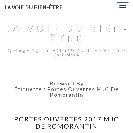
LA VOIE DU BIEN-ÊTRE
Togg
navi
LA VOIE DU BIEN-
ÊTRE
Qi Gong – Yoga Thaï – Chant Du Souffle – Méditation –
Sophrologie
Browsed By
Étiquette :
Portes Ouvertes MJC De
Romorantin
PORTES
PORTES OUVERTES 2017 MJC
OUVERTES
DE ROMORANTIN
2017
MJC