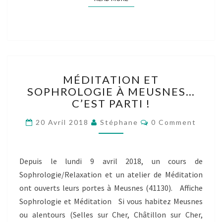
MÉDITATION
MÉDITATION ET
ET
SOPHROLOGIE À MEUSNES…
SOPHROLOGIE
C’EST PARTI !
À
MEUSNES…
Comments
20 Avril 2018
Stéphane
0 Comment
C’EST
PARTI
!
Depuis le lundi 9 avril 2018, un cours de
Sophrologie/Relaxation et un atelier de Méditation
ont ouverts leurs portes à Meusnes (41130). Affiche
Sophrologie et Méditation Si vous habitez Meusnes
ou alentours (Selles sur Cher, Châtillon sur Cher,