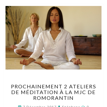
PROCHAINEMENT
PROCHAINEMENT 2 ATELIERS
2
DE MÉDITATION À LA MJC DE
ATELIERS
ROMORANTIN
DE
MÉDITATION
Comments
7 Décembre 2017
Stéphane
0