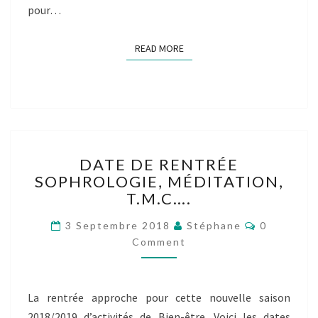
pour…
READ MORE
READ MORE
DATE
DATE DE RENTRÉE
DE
SOPHROLOGIE, MÉDITATION,
RENTRÉE
T.M.C….
SOPHROLOGIE,
MÉDITATION,
Comments
3 Septembre 2018
Stéphane
0
T.M.C….
Comment
La rentrée approche pour cette nouvelle saison
2018/2019 d’activités de Bien-être. Voici les dates