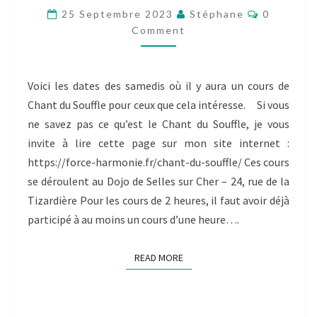
SOUFFLE
Comment
25 Septembre 2023
Stéphane
0
LES
Comment
SAMEDIS
1
FOIS
PAR
Voici les dates des samedis où il y aura un cours de
MOIS
Chant du Souffle pour ceux que cela intéresse. Si vous
ne savez pas ce qu’est le Chant du Souffle, je vous
invite à lire cette page sur mon site internet :
https://force-harmonie.fr/chant-du-souffle/ Ces cours
se déroulent au Dojo de Selles sur Cher – 24, rue de la
Tizardière Pour les cours de 2 heures, il faut avoir déjà
participé à au moins un cours d’une heure….
READ MORE
READ MORE