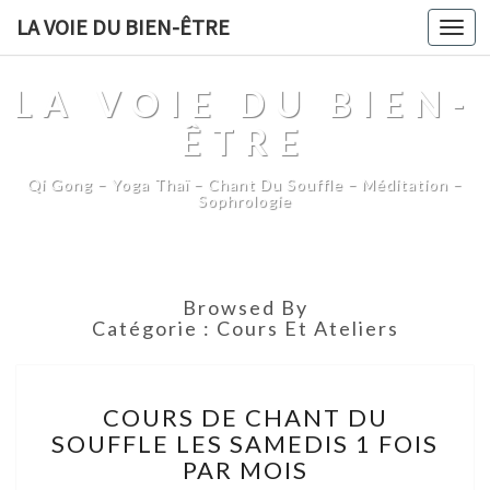
LA VOIE DU BIEN-ÊTRE
Togg
navi
LA VOIE DU BIEN-
ÊTRE
Qi Gong – Yoga Thaï – Chant Du Souffle – Méditation –
Sophrologie
Browsed By
Catégorie :
Cours Et Ateliers
COURS
COURS DE CHANT DU
DE
SOUFFLE LES SAMEDIS 1 FOIS
CHANT
PAR MOIS
DU