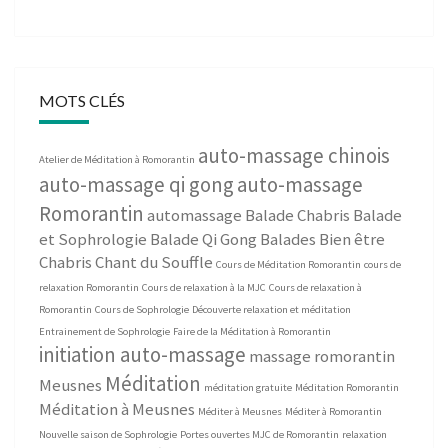
MOTS CLÉS
auto-massage chinois
Atelier de Méditation à Romorantin
auto-massage qi gong
auto-massage
Romorantin
automassage
Balade Chabris
Balade
et Sophrologie
Balade Qi Gong
Balades Bien être
Chabris
Chant du Souffle
Cours de Méditation Romorantin
cours de
relaxation Romorantin
Cours de relaxation à la MJC
Cours de relaxation à
Romorantin
Cours de Sophrologie
Découverte relaxation et méditation
Entrainement de Sophrologie
Faire de la Méditation à Romorantin
initiation auto-massage
massage romorantin
Méditation
Meusnes
méditation gratuite
Méditation Romorantin
Méditation à Meusnes
Méditer à Meusnes
Méditer à Romorantin
Nouvelle saison de Sophrologie
Portes ouvertes MJC de Romorantin
relaxation