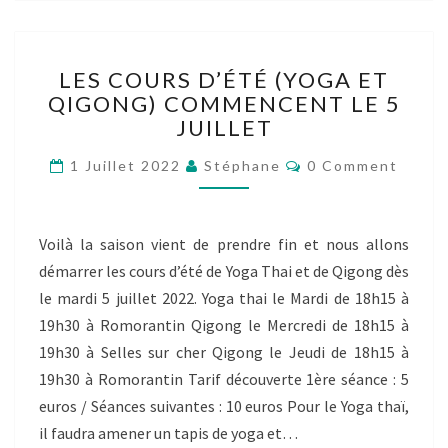
LES
LES COURS D’ÉTÉ (YOGA ET
COURS
QIGONG) COMMENCENT LE 5
D’ÉTÉ
JUILLET
(YOGA
ET
Comments
1 Juillet 2022
Stéphane
0 Comment
QIGONG)
COMMENCENT
LE
5
Voilà la saison vient de prendre fin et nous allons
JUILLET
démarrer les cours d’été de Yoga Thai et de Qigong dès
le mardi 5 juillet 2022. Yoga thai le Mardi de 18h15 à
19h30 à Romorantin Qigong le Mercredi de 18h15 à
19h30 à Selles sur cher Qigong le Jeudi de 18h15 à
19h30 à Romorantin Tarif découverte 1ère séance : 5
euros / Séances suivantes : 10 euros Pour le Yoga thaï,
il faudra amener un tapis de yoga et…