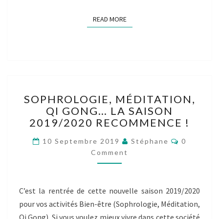
READ MORE
READ MORE
SOPHROLOGIE,
SOPHROLOGIE, MÉDITATION,
MÉDITATION,
QI GONG… LA SAISON
QI
2019/2020 RECOMMENCE !
GONG…
LA
Comment
10 Septembre 2019
Stéphane
0
SAISON
Comment
2019/2020
RECOMMENCE
!
C’est la rentrée de cette nouvelle saison 2019/2020
pour vos activités Bien-être (Sophrologie, Méditation,
Qi Gong). Si vous voulez mieux vivre dans cette société