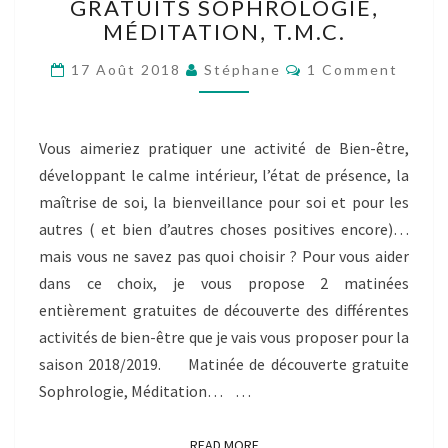
GRATUITS SOPHROLOGIE,
DÉCOUVERTE
MÉDITATION, T.M.C.
GRATUITS
SOPHROLOGIE,
Comments
17 Août 2018
Stéphane
1 Comment
MÉDITATION,
T.M.C.
Vous aimeriez pratiquer une activité de Bien-être,
développant le calme intérieur, l’état de présence, la
maîtrise de soi, la bienveillance pour soi et pour les
autres ( et bien d’autres choses positives encore)…
mais vous ne savez pas quoi choisir ? Pour vous aider
dans ce choix, je vous propose 2 matinées
entièrement gratuites de découverte des différentes
activités de bien-être que je vais vous proposer pour la
saison 2018/2019. Matinée de découverte gratuite
Sophrologie, Méditation… …
READ MORE
READ MORE