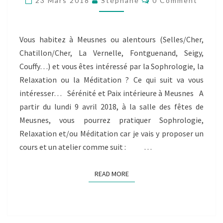
D’UN
23 Mars 2018
Stéphane
0 Comment
ATELIER
DE
MÉDITATION
Vous habitez à Meusnes ou alentours (Selles/Cher,
À
Chatillon/Cher, La Vernelle, Fontguenand, Seigy,
MEUSNES
Couffy…) et vous êtes intéressé par la Sophrologie, la
Relaxation ou la Méditation ? Ce qui suit va vous
intéresser… Sérénité et Paix intérieure à Meusnes A
partir du lundi 9 avril 2018, à la salle des fêtes de
Meusnes, vous pourrez pratiquer Sophrologie,
Relaxation et/ou Méditation car je vais y proposer un
cours et un atelier comme suit : …
READ MORE
READ MORE