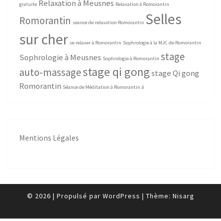
Relaxation à Meusnes
gratuite
Relaxation à Romorantin
Selles
Romorantin
seance de relaxation Romorantin
sur cher
se relaxer à Romorantin
Sophrologie à la MJC de Romorantin
stage
Sophrologie à Meusnes
Sophrologie à Romorantin
stage qi gong
auto-massage
stage Qi gong
Romorantin
Séance de Méditation à Romorantin
â
Mentions Légales
© 2026
|
Propulsé par
WordPress
|
Thème:
Nisarg