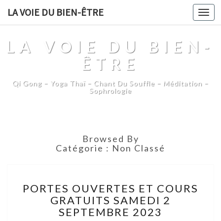
LA VOIE DU BIEN-ÊTRE
Togg
navi
LA VOIE DU BIEN-
ÊTRE
Qi Gong – Yoga Thaï – Chant Du Souffle – Méditation –
Sophrologie
Browsed By
Catégorie :
Non Classé
PORTES
PORTES OUVERTES ET COURS
OUVERTES
GRATUITS SAMEDI 2
ET
SEPTEMBRE 2023
COURS