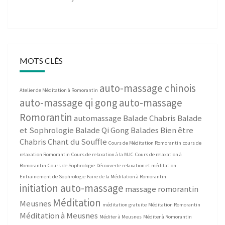
MOTS CLÉS
auto-massage chinois
Atelier de Méditation à Romorantin
auto-massage qi gong
auto-massage
Romorantin
automassage
Balade Chabris
Balade
et Sophrologie
Balade Qi Gong
Balades Bien être
Chabris
Chant du Souffle
Cours de Méditation Romorantin
cours de
relaxation Romorantin
Cours de relaxation à la MJC
Cours de relaxation à
Romorantin
Cours de Sophrologie
Découverte relaxation et méditation
Entrainement de Sophrologie
Faire de la Méditation à Romorantin
initiation auto-massage
massage romorantin
Méditation
Meusnes
méditation gratuite
Méditation Romorantin
Méditation à Meusnes
Méditer à Meusnes
Méditer à Romorantin