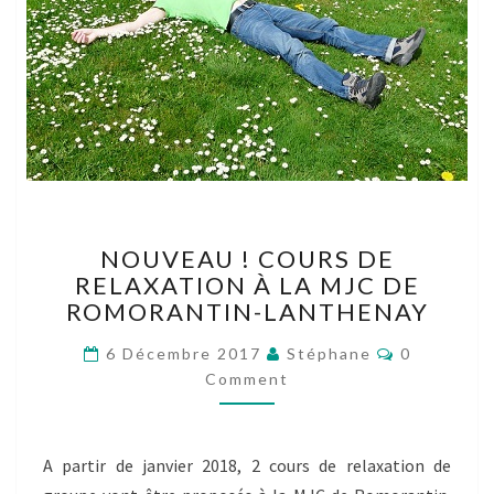
NOUVEAU
NOUVEAU ! COURS DE
!
RELAXATION À LA MJC DE
COURS
ROMORANTIN-LANTHENAY
DE
RELAXATION
Comments
6 Décembre 2017
Stéphane
0
À
Comment
LA
MJC
DE
ROMORANTIN-
A partir de janvier 2018, 2 cours de relaxation de
LANTHENAY