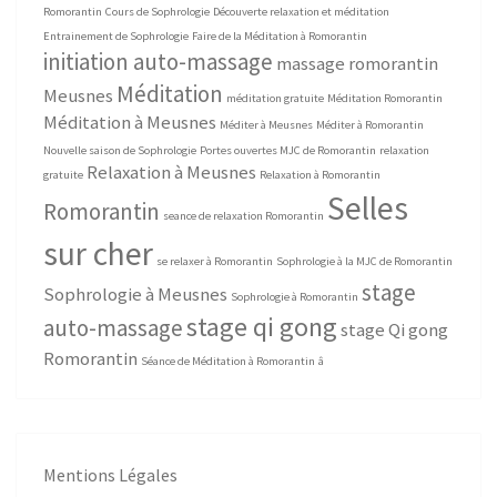
Romorantin
Cours de Sophrologie
Découverte relaxation et méditation
Entrainement de Sophrologie
Faire de la Méditation à Romorantin
initiation auto-massage
massage romorantin
Méditation
Meusnes
méditation gratuite
Méditation Romorantin
Méditation à Meusnes
Méditer à Meusnes
Méditer à Romorantin
Nouvelle saison de Sophrologie
Portes ouvertes MJC de Romorantin
relaxation
Relaxation à Meusnes
gratuite
Relaxation à Romorantin
Selles
Romorantin
seance de relaxation Romorantin
sur cher
se relaxer à Romorantin
Sophrologie à la MJC de Romorantin
stage
Sophrologie à Meusnes
Sophrologie à Romorantin
stage qi gong
auto-massage
stage Qi gong
Romorantin
Séance de Méditation à Romorantin
â
Mentions Légales