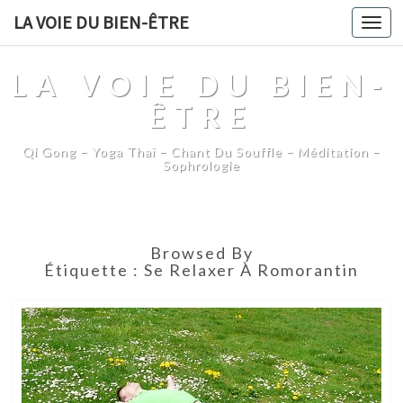
LA VOIE DU BIEN-ÊTRE
Togg
navi
LA VOIE DU BIEN-
ÊTRE
Qi Gong – Yoga Thaï – Chant Du Souffle – Méditation –
Sophrologie
Browsed By
Étiquette :
Se Relaxer À Romorantin