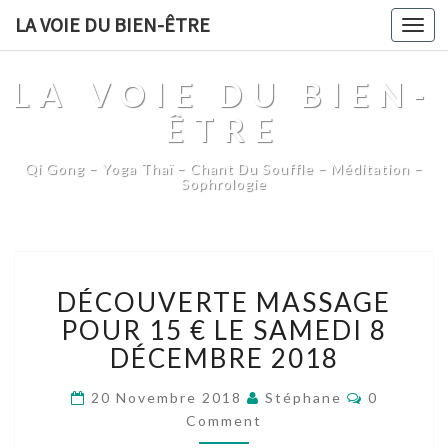
LA VOIE DU BIEN-ÊTRE
Togg
navi
LA VOIE DU BIEN-
ÊTRE
Qi Gong – Yoga Thaï – Chant Du Souffle – Méditation –
Sophrologie
DÉCOUVERTE
DÉCOUVERTE MASSAGE
MASSAGE
POUR
POUR 15 € LE SAMEDI 8
15
DÉCEMBRE 2018
€
LE
Comments
20 Novembre 2018
Stéphane
0
SAMEDI
Comment
8