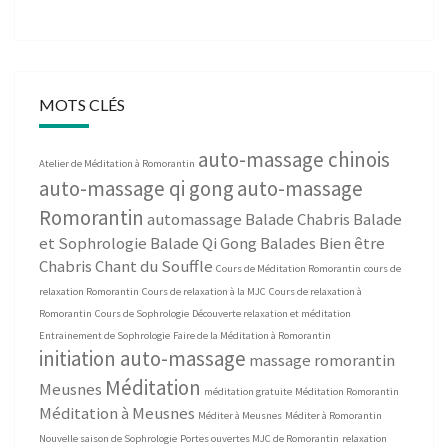
MOTS CLÉS
auto-massage chinois
Atelier de Méditation à Romorantin
auto-massage qi gong
auto-massage
Romorantin
automassage
Balade Chabris
Balade
et Sophrologie
Balade Qi Gong
Balades Bien être
Chabris
Chant du Souffle
Cours de Méditation Romorantin
cours de
relaxation Romorantin
Cours de relaxation à la MJC
Cours de relaxation à
Romorantin
Cours de Sophrologie
Découverte relaxation et méditation
Entrainement de Sophrologie
Faire de la Méditation à Romorantin
initiation auto-massage
massage romorantin
Méditation
Meusnes
méditation gratuite
Méditation Romorantin
Méditation à Meusnes
Méditer à Meusnes
Méditer à Romorantin
Nouvelle saison de Sophrologie
Portes ouvertes MJC de Romorantin
relaxation