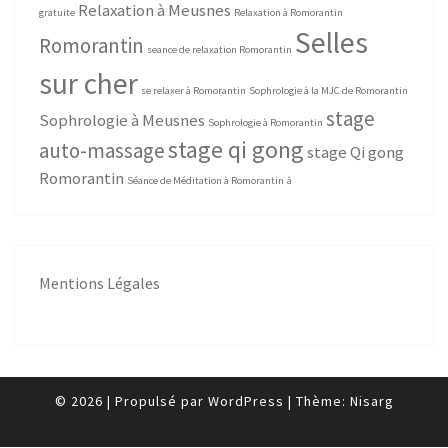
Relaxation à Meusnes
gratuite
Relaxation à Romorantin
Selles
Romorantin
seance de relaxation Romorantin
sur cher
se relaxer à Romorantin
Sophrologie à la MJC de Romorantin
stage
Sophrologie à Meusnes
Sophrologie à Romorantin
stage qi gong
auto-massage
stage Qi gong
Romorantin
Séance de Méditation à Romorantin
â
Mentions Légales
© 2026
|
Propulsé par
WordPress
|
Thème:
Nisarg