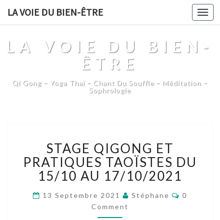
LA VOIE DU BIEN-ÊTRE
Togg
navi
LA VOIE DU BIEN-
ÊTRE
Qi Gong – Yoga Thaï – Chant Du Souffle – Méditation –
Sophrologie
STAGE
STAGE QIGONG ET
QIGONG
ET
PRATIQUES TAOÏSTES DU
PRATIQUES
15/10 AU 17/10/2021
TAOÏSTES
DU
Comment
13 Septembre 2021
Stéphane
0
15/10
Comment
AU