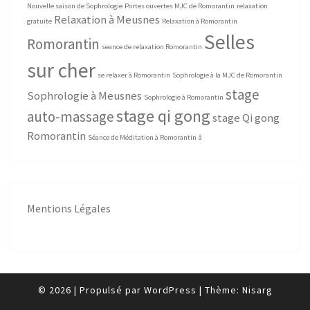
Nouvelle saison de Sophrologie
Portes ouvertes MJC de Romorantin
relaxation
Relaxation à Meusnes
gratuite
Relaxation à Romorantin
Selles
Romorantin
seance de relaxation Romorantin
sur cher
se relaxer à Romorantin
Sophrologie à la MJC de Romorantin
stage
Sophrologie à Meusnes
Sophrologie à Romorantin
stage qi gong
auto-massage
stage Qi gong
Romorantin
Séance de Méditation à Romorantin
â
Mentions Légales
© 2026
|
Propulsé par
WordPress
|
Thème:
Nisarg