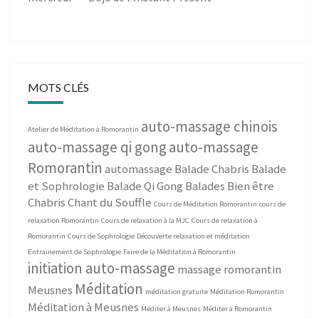
MOTS CLÉS
auto-massage chinois
Atelier de Méditation à Romorantin
auto-massage qi gong
auto-massage
Romorantin
automassage
Balade Chabris
Balade
et Sophrologie
Balade Qi Gong
Balades Bien être
Chabris
Chant du Souffle
Cours de Méditation Romorantin
cours de
relaxation Romorantin
Cours de relaxation à la MJC
Cours de relaxation à
Romorantin
Cours de Sophrologie
Découverte relaxation et méditation
Entrainement de Sophrologie
Faire de la Méditation à Romorantin
initiation auto-massage
massage romorantin
Méditation
Meusnes
méditation gratuite
Méditation Romorantin
Méditation à Meusnes
Méditer à Meusnes
Méditer à Romorantin